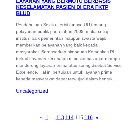
LAYANAN YANG BERMUTU BERBASIS
KESELAMATAN PASIEN DI ERA FKTP
BLUD
Pendahuluan Sejak diterbitkannya UU tentang
pelayanan publik pada tahun 2009, maka setiap
institusi baik pemerintah maupun swasta wajib
memberikan pelayanan yang baik kepada
masyarakat. Berdasarkan himbauan Kemenkes RI
terkait Layanan kesehatan di puskemas agar mampu
mendorong layanan prima atau sering disebut Service
Excellence. Hal ini bertujuan untuk layanan prima
kepada masyarakat dapat terwujud dalam bentuk…
Uncategorized
«
1
…
113
114
115
116
»