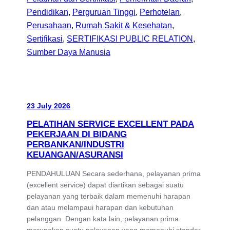
Pendidikan
, 
Perguruan Tinggi
, 
Perhotelan
, 
Perusahaan
, 
Rumah Sakit & Kesehatan
, 
Sertifikasi
, 
SERTIFIKASI PUBLIC RELATION
, 
Sumber Daya Manusia
23 July 2026
PELATIHAN SERVICE EXCELLENT PADA
PEKERJAAN DI BIDANG
PERBANKAN/INDUSTRI
KEUANGAN/ASURANSI
PENDAHULUAN Secara sederhana, pelayanan prima
(excellent service) dapat diartikan sebagai suatu
pelayanan yang terbaik dalam memenuhi harapan
dan atau melampaui harapan dan kebutuhan
pelanggan. Dengan kata lain, pelayanan prima
merupakan suatu pelayanan yang memenuhi standar