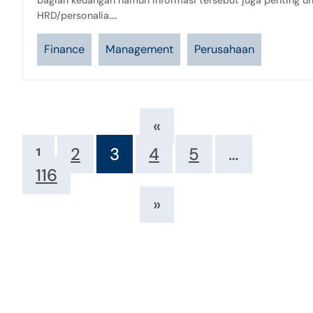
bagian keuangan namun informasi tersebut juga penting u
HRD/personalia.…
Finance
Management
Perusahaan
«
1
2
3
4
5
…
116
»