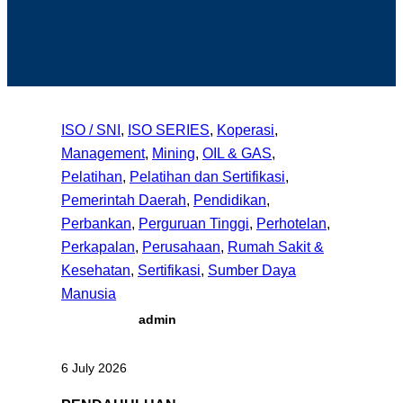
ISO / SNI
, 
ISO SERIES
, 
Koperasi
, 
Management
, 
Mining
, 
OIL & GAS
, 
Pelatihan
, 
Pelatihan dan Sertifikasi
, 
Pemerintah Daerah
, 
Pendidikan
, 
Perbankan
, 
Perguruan Tinggi
, 
Perhotelan
, 
Perkapalan
, 
Perusahaan
, 
Rumah Sakit &
Kesehatan
, 
Sertifikasi
, 
Sumber Daya
Manusia
admin
6 July 2026