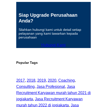
Siap Upgrade Perusahaan
Anda?
Silahkan hubungi kami untuk detail setiap
pelayanan yang kami tawarkan kepada
perusahaan
Hubungi Kami
Popular Tags
2017
, 
2018
, 
2019
, 
2020
, 
Coaching
, 
Consulting
, 
Jasa Profesional
, 
Jasa
Recruitment Karyawan murah tahun 2021 di
jogjakarta
, 
Jasa Recruitment Karyawan
murah tahun 2022 di jogjakarta
, 
Jasa