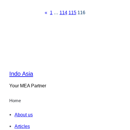
«
1
…
114
115
116
Indo Asia
Your MEA Partner
Home
About us
Articles