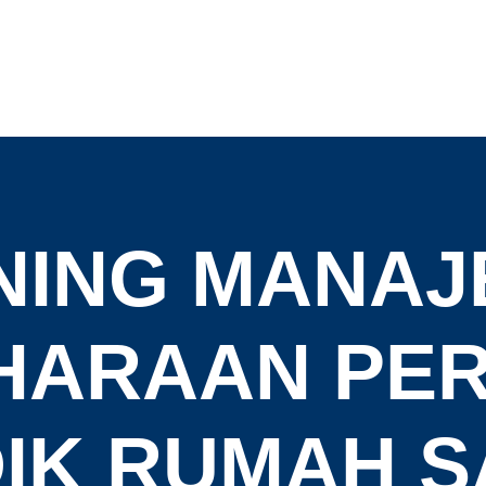
NING MANA
HARAAN PE
IK RUMAH S