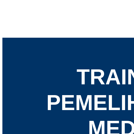
TRAI
PEMELI
MED