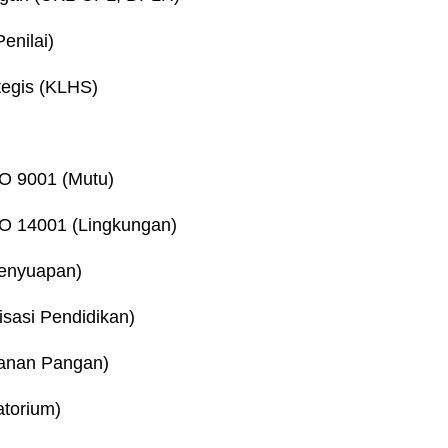
enilai)
tegis (KLHS)
O 9001 (Mutu)
O 14001 (Lingkungan)
Penyuapan)
sasi Pendidikan)
anan Pangan)
torium)